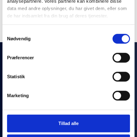
analysepartnere. Vores partnere kan kombinere disse
data med andre oplysninger, du har givet dem, eller som
de har indsamlet fra din brug af deres tjenester.
Ældre nyheder
Samtykkevalg
Nødvendig
Præferencer
Statistik
Med Hennodahl som samarbejdspartner er du sikret
et grundigt forløb og et værdifuldt resultat.
Marketing
Tillad alle
Følg med på linkedin