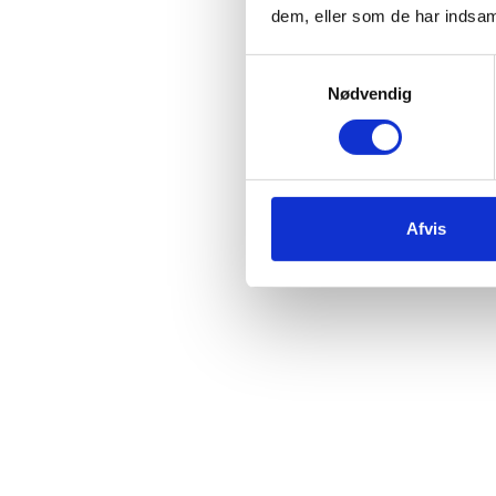
dem, eller som de har indsaml
samarbejdspartner
Samtykkevalg
Som elektronikvirksomhed med over 45 år i branchen
Nødvendig
vores kompetencer bredt. Vores primære forretning er a
konstruere og producere el-styringer og OEM-elektronik
processer indgår et væld af specialiserede kompetenc
vores eksperter i både Danmark og Polen kan assistere
vi indgår i et samarbejde. Disse dækker bl.a. over:
Afvis