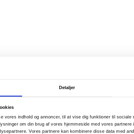
fte nødvendigt at tage højde for hukommelse og
 alle vores produkter.
Detaljer
Cloud-integrering
ookies
Videreudvikling & mode
se vores indhold og annoncer, til at vise dig funktioner til sociale
oplysninger om din brug af vores hjemmeside med vores partnere i
ysepartnere. Vores partnere kan kombinere disse data med andr