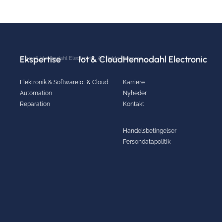
Ekspertise
Iot & Cloud
Hennodahl Electronic
© 2026 Hennodahl Electronic.. All rights reserved.
Elektronik & Software
Iot & Cloud
Karriere
Automation
Nyheder
Reparation
Kontakt
Handelsbetingelser
Persondatapolitik