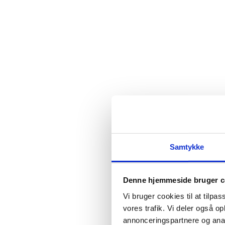
for at udvikle moderne software. Det er eksempelvis o
processorkraft, for at sikre pålidelig og stabil funktion i
Samtykke
Denne hjemmeside bruger c
Vi bruger cookies til at tilpas
vores trafik. Vi deler også 
En kompetent
annonceringspartnere og anal