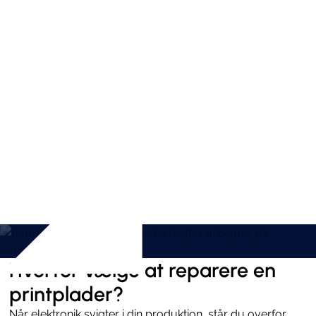
Reparation af printplader
– Erfaren partner til
industrien
Hvorfor vælge at reparere en
printplader?
Når elektronik svigter i din produktion, står du overfor