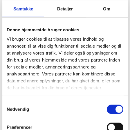
bæredygtig produktion. Når du reparerer defekte
printplader i stedet for at købe nye, bidrager du aktivt til
Samtykke
Detaljer
Om
at reducere elektronikspild og spare værdifulde
materialer. For mange industrivirksomheder er dette
blevet en naturlig del af deres miljøstrategi.
Denne hjemmeside bruger cookies
Vi bruger cookies til at tilpasse vores indhold og
Hos Hennodahl Electronic ser vi reparation som en
annoncer, til at vise dig funktioner til sociale medier og til
måde at forlænge elektronikkens levetid og optimere
at analysere vores trafik. Vi deler også oplysninger om
ressourceforbruget.
din brug af vores hjemmeside med vores partnere inden
for sociale medier, annonceringspartnere og
Vores erfaring viser, at professionel printplade reparation
analysepartnere. Vores partnere kan kombinere disse
både gavner virksomhedens bundlinje og understøtter
data med andre oplysninger, du har givet dem, eller som
deres bæredygtighedsmål.
de har indsamlet fra din brug af deres tjenester.
Samtykkevalg
Nødvendig
Præferencer